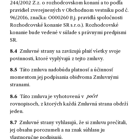
244/2002 Z.z. o rozhodcovskom konaní a to podľa
pravidiel zverejnených v Obchodnom vestníku pod č.
96/2016, značka: O000260 (t.j. pravidlá spoločnosti
Rozhodcovské konanie SR s.r.o.). Rozhodcovské
konanie bude vedené v súlade s právnymi predpismi
SR.
8.4
Zmluvné strany sa zaväzujú plniť všetky svoje
povinnosti, ktoré vyplývajú z tejto zmluvy.
8.5
Táto zmluva nadobúda platnosť a účinnosť
momentom jej podpísania obidvoma Zmluvnými
stranami.
8.6
Táto zmluva je vyhotovená v
rovnopisoch, z ktorých každá Zmluvná strana obdrží
jeden.
8.7
Zmluvné strany vyhlasujú, že si zmluvu prečítali,
jej obsahu porozumeli a na znak súhlasu ju
vlastnoručne podpisujú.