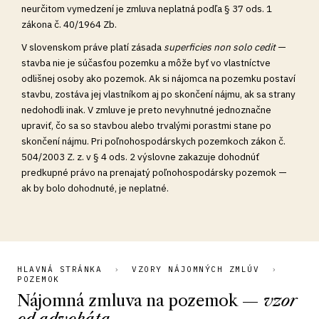
neurčitom vymedzení je zmluva neplatná podľa § 37 ods. 1
zákona č. 40/1964 Zb.
V slovenskom práve platí zásada
superficies non solo cedit
—
stavba nie je súčasťou pozemku a môže byť vo vlastníctve
odlišnej osoby ako pozemok. Ak si nájomca na pozemku postaví
stavbu, zostáva jej vlastníkom aj po skončení nájmu, ak sa strany
nedohodli inak. V zmluve je preto nevyhnutné jednoznačne
upraviť, čo sa so stavbou alebo trvalými porastmi stane po
skončení nájmu. Pri poľnohospodárskych pozemkoch zákon č.
504/2003 Z. z. v § 4 ods. 2 výslovne zakazuje dohodnúť
predkupné právo na prenajatý poľnohospodársky pozemok —
ak by bolo dohodnuté, je neplatné.
HLAVNÁ STRÁNKA
›
VZORY NÁJOMNÝCH ZMLÚV
›
POZEMOK
Nájomná zmluva na pozemok —
vzor