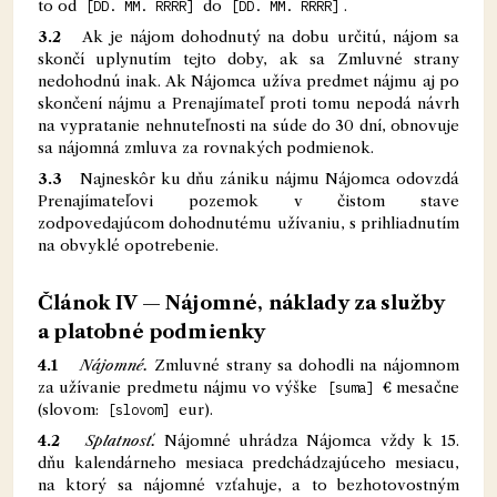
to od
[DD. MM. RRRR]
do
[DD. MM. RRRR]
.
3.2
Ak je nájom dohodnutý na dobu určitú, nájom sa
skončí uplynutím tejto doby, ak sa Zmluvné strany
nedohodnú inak. Ak Nájomca užíva predmet nájmu aj po
skončení nájmu a Prenajímateľ proti tomu nepodá návrh
na vypratanie nehnuteľnosti na súde do 30 dní, obnovuje
sa nájomná zmluva za rovnakých podmienok.
3.3
Najneskôr ku dňu zániku nájmu Nájomca odovzdá
Prenajímateľovi pozemok v čistom stave
zodpovedajúcom dohodnutému užívaniu, s prihliadnutím
na obvyklé opotrebenie.
Článok IV — Nájomné, náklady za služby
a platobné podmienky
4.1
Nájomné.
Zmluvné strany sa dohodli na nájomnom
za užívanie predmetu nájmu vo výške
[suma]
€ mesačne
(slovom:
[slovom]
eur).
4.2
Splatnosť.
Nájomné uhrádza Nájomca vždy k 15.
dňu kalendárneho mesiaca predchádzajúceho mesiacu,
na ktorý sa nájomné vzťahuje, a to bezhotovostným