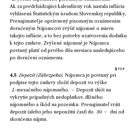
Ak za predchádzajúci kalendárny rok nastala inflácia
vyhlásená Štatistickým úradom Slovenskej republiky,
Prenajímateľ je oprávnený písomným oznámením
doručeným Nájomcovi zvýšiť nájomné o mieru
takejto inflácie, a to bez potreby uzatvorenia dodatku
k tejto zmluve. Zvýšené nájomné je Nájomca
povinný platiť od prvého dňa mesiaca nasledujúceho
po doručení oznámenia.
TIP
4.5
Depozit (Zábezpeka).
Nájomca
je
povinný
pri
podpise tejto zmluvy zložiť depozit vo výške
Depozit slúži na
vykrytie prípadných nedoplatkov, dlžného
nájomného a škôd na pozemku.
Prenajímateľ
vráti
depozit (alebo jeho nepoužitú časť) do
dní od
skončenia nájmu.