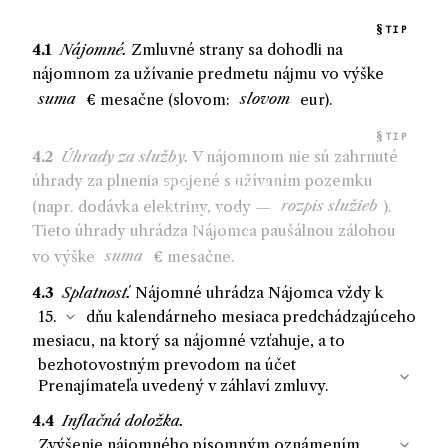
TIP
4.1
Nájomné.
Zmluvné strany sa dohodli na
nájomnom za užívanie predmetu nájmu vo výške
€ mesačne (slovom:
eur).
TIP
4.2
Úhrady za služby.
V nájomnom nie sú zahrnuté
úhrady za plnenia spojené s užívaním pozemku
(napr. dodávka elektriny, vody —
).
Tieto úhrady
uhrádza
Nájomca
paušálnou zálohou
vo výške
€ mesačne.
4.3
Splatnosť.
Nájomné
uhrádza
Nájomca
vždy k
dňu kalendárneho mesiaca predchádzajúceho
mesiacu, na ktorý sa nájomné vzťahuje, a to
4.4
Inflačná doložka.