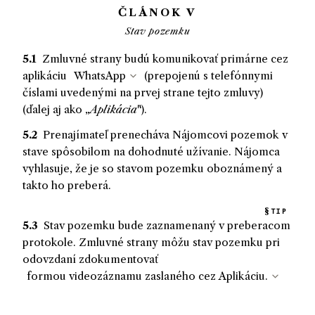
ČLÁNOK V
Stav pozemku
5.1
Zmluvné strany budú komunikovať primárne cez
aplikáciu
(prepojenú s telefónnymi
číslami uvedenými na prvej strane tejto zmluvy)
(ďalej aj ako „
Aplikácia
").
5.2
Prenajímateľ
prenecháva
Nájomcovi
pozemok v
stave spôsobilom na dohodnuté užívanie.
Nájomca
vyhlasuje
, že
je
so stavom pozemku
oboznámený
a
takto ho
preberá
.
TIP
5.3
Stav pozemku bude zaznamenaný v preberacom
protokole. Zmluvné strany môžu stav pozemku pri
odovzdaní zdokumentovať