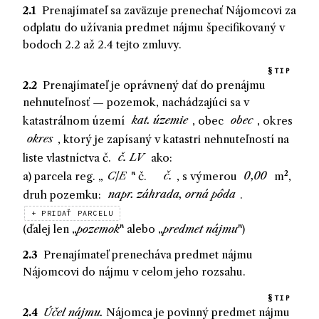
2.1
Prenajímateľ
sa
zaväzuje
prenechať
Nájomcovi
za
odplatu do užívania predmet nájmu špecifikovaný v
bodoch 2.2 až 2.
4
tejto zmluvy.
TIP
2.2
Prenajímateľ
je oprávnený
dať do prenájmu
nehnuteľnosť — pozemok, nachádzajúci sa v
katastrálnom území
, obec
, okres
, ktorý je zapísaný v katastri nehnuteľností na
liste vlastníctva č.
ako:
a
)
parcela reg. „
" č.
,
s výmerou
m²,
druh pozemku:
.
+ PRIDAŤ PARCELU
(ďalej len „
pozemok
" alebo „
predmet nájmu
")
2.3
Prenajímateľ
prenecháva
predmet nájmu
Nájomcovi
do nájmu v celom jeho rozsahu.
TIP
2.4
Účel nájmu.
Nájomca
je
povinný
predmet nájmu