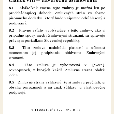
Článok VIII — Záverečné ustanovenia
8.1
Akákoľvek zmena tejto zmluvy je možná len po
predchádzajúcej dohode Zmluvných strán vo forme
písomného dodatku, ktorý bude vzájomne odsúhlasený a
podpísaný.
8.2
Právne vzťahy vyplývajúce z tejto zmluvy, ako aj
prípadné spory medzi Zmluvnými stranami, sa spravujú
právnym poriadkom Slovenskej republiky.
8.3
Táto zmluva nadobúda platnosť a účinnosť
momentom jej podpísania obidvoma Zmluvnými
stranami.
8.4
Táto zmluva je vyhotovená v
[dvoch]
rovnopisoch, z ktorých každá Zmluvná strana obdrží
jeden.
8.5
Zmluvné strany vyhlasujú, že si zmluvu prečítali, jej
obsahu porozumeli a na znak súhlasu ju vlastnoručne
podpisujú.
V
, dňa
[mesto]
[DD. MM. RRRR]