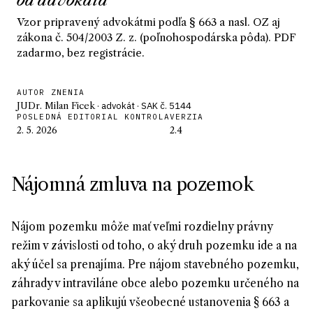
od advokáta
Vzor pripravený advokátmi podľa § 663 a nasl. OZ aj
zákona č. 504/2003 Z. z. (poľnohospodárska pôda). PDF
zadarmo, bez registrácie.
AUTOR ZNENIA
JUDr. Milan Ficek
· advokát · SAK č. 5144
POSLEDNÁ EDITORIAL KONTROLA
VERZIA
2. 5. 2026
2.4
Nájomná zmluva na pozemok
Nájom pozemku môže mať veľmi rozdielny právny
režim v závislosti od toho, o aký druh pozemku ide a na
aký účel sa prenajíma. Pre nájom stavebného pozemku,
záhrady v intraviláne obce alebo pozemku určeného na
parkovanie sa aplikujú všeobecné ustanovenia § 663 a