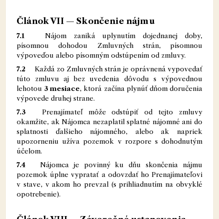
Článok VII — Skončenie nájmu
7.1
Nájom zaniká uplynutím dojednanej doby,
písomnou dohodou Zmluvných strán, písomnou
výpoveďou alebo písomným odstúpením od zmluvy.
7.2
Každá zo Zmluvných strán je oprávnená vypovedať
túto zmluvu aj bez uvedenia dôvodu s výpovednou
lehotou
3 mesiace
, ktorá začína plynúť dňom doručenia
výpovede druhej strane.
7.3
Prenajímateľ môže odstúpiť od tejto zmluvy
okamžite, ak Nájomca nezaplatil splatné nájomné ani do
splatnosti ďalšieho nájomného, alebo ak napriek
upozorneniu užíva pozemok v rozpore s dohodnutým
účelom.
7.4
Nájomca je povinný ku dňu skončenia nájmu
pozemok úplne vypratať a odovzdať ho Prenajímateľovi
v stave, v akom ho prevzal (s prihliadnutím na obvyklé
opotrebenie).