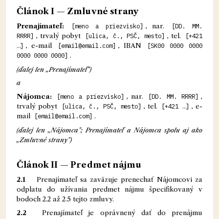
Článok I — Zmluvné strany
Prenajímateľ:
[meno a priezvisko]
, nar.
[DD. MM.
RRRR]
, trvalý pobyt
[ulica, č., PSČ, mesto]
, tel.
[+421
…]
, e-mail
[email@email.com]
, IBAN
[SK00 0000 0000
0000 0000 0000]
.
(ďalej len „Prenajímateľ")
a
Nájomca:
[meno a priezvisko]
, nar.
[DD. MM. RRRR]
,
trvalý pobyt
[ulica, č., PSČ, mesto]
, tel.
[+421 …]
, e-
mail
[email@email.com]
.
(ďalej len „Nájomca"; Prenajímateľ a Nájomca spolu aj ako
„Zmluvné strany")
Článok II — Predmet nájmu
2.1
Prenajímateľ sa zaväzuje prenechať Nájomcovi za
odplatu do užívania predmet nájmu špecifikovaný v
bodoch 2.2 až 2.5 tejto zmluvy.
2.2
Prenajímateľ je oprávnený dať do prenájmu