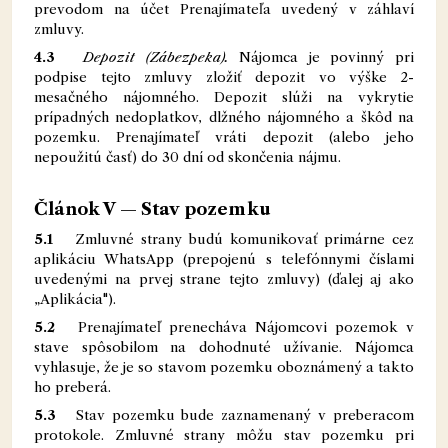
prevodom na účet Prenajímateľa uvedený v záhlaví
zmluvy.
4.3
Depozit (Zábezpeka).
Nájomca je povinný pri
podpise tejto zmluvy zložiť depozit vo výške 2-
mesačného nájomného. Depozit slúži na vykrytie
prípadných nedoplatkov, dlžného nájomného a škôd na
pozemku. Prenajímateľ vráti depozit (alebo jeho
nepoužitú časť) do 30 dní od skončenia nájmu.
Článok V — Stav pozemku
5.1
Zmluvné strany budú komunikovať primárne cez
aplikáciu WhatsApp (prepojenú s telefónnymi číslami
uvedenými na prvej strane tejto zmluvy) (ďalej aj ako
„Aplikácia").
5.2
Prenajímateľ prenecháva Nájomcovi pozemok v
stave spôsobilom na dohodnuté užívanie. Nájomca
vyhlasuje, že je so stavom pozemku oboznámený a takto
ho preberá.
5.3
Stav pozemku bude zaznamenaný v preberacom
protokole. Zmluvné strany môžu stav pozemku pri