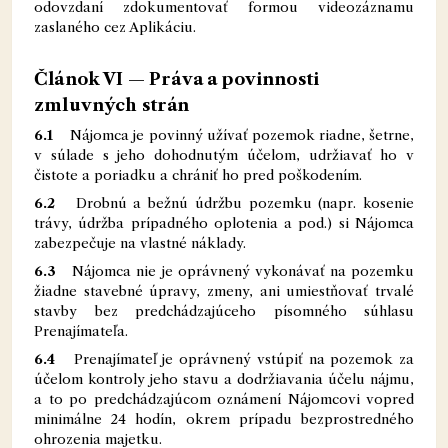
odovzdaní zdokumentovať formou videozáznamu
zaslaného cez Aplikáciu.
Článok VI — Práva a povinnosti
zmluvných strán
6.1
Nájomca je povinný užívať pozemok riadne, šetrne,
v súlade s jeho dohodnutým účelom, udržiavať ho v
čistote a poriadku a chrániť ho pred poškodením.
6.2
Drobnú a bežnú údržbu pozemku (napr. kosenie
trávy, údržba prípadného oplotenia a pod.) si Nájomca
zabezpečuje na vlastné náklady.
6.3
Nájomca nie je oprávnený vykonávať na pozemku
žiadne stavebné úpravy, zmeny, ani umiestňovať trvalé
stavby bez predchádzajúceho písomného súhlasu
Prenajímateľa.
6.4
Prenajímateľ je oprávnený vstúpiť na pozemok za
účelom kontroly jeho stavu a dodržiavania účelu nájmu,
a to po predchádzajúcom oznámení Nájomcovi vopred
minimálne 24 hodín, okrem prípadu bezprostredného
ohrozenia majetku.