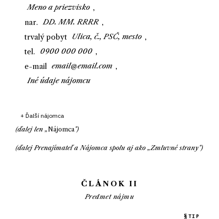
,
nar.
,
trvalý pobyt
,
tel.
,
e-mail
,
+ Ďalší nájomca
(ďalej len „
Nájomca
")
(ďalej
Prenajímateľ
a
Nájomca
spolu aj ako „
Zmluvné strany
")
ČLÁNOK II
Predmet nájmu
TIP