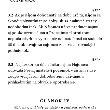
.
TIP
3.2
Ak je nájom dohodnutý na dobu určitú, nájom sa
skončí uplynutím tejto doby, ak sa Zmluvné strany
nedohodnú inak. Ak
Nájomca
užíva predmet nájmu
aj po skončení nájmu a
Prenajímateľ
proti tomu
nepodá návrh na vypratanie nehnuteľnosti na súde do
30 dní, obnovuje sa nájomná zmluva za rovnakých
podmienok.
TIP
3.3
Najneskôr ku dňu zániku nájmu
Nájomca
odovzdá
Prenajímateľovi
pozemok v čistom stave
zodpovedajúcom dohodnutému užívaniu, s
prihliadnutím na obvyklé opotrebenie.
ČLÁNOK IV
Nájomné, náklady za služby a platobné podmienky