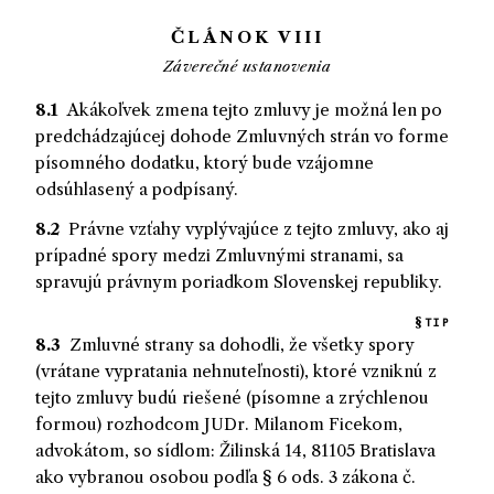
ČLÁNOK
VIII
Záverečné ustanovenia
8.1
Akákoľvek zmena tejto zmluvy je možná len po
predchádzajúcej dohode Zmluvných strán vo forme
písomného dodatku, ktorý bude vzájomne
odsúhlasený a podpísaný.
8.2
Právne vzťahy vyplývajúce z tejto zmluvy, ako aj
prípadné spory medzi Zmluvnými stranami, sa
spravujú právnym poriadkom Slovenskej republiky.
TIP
8.3
Zmluvné strany sa dohodli, že všetky spory
(vrátane vypratania nehnuteľnosti), ktoré vzniknú z
tejto zmluvy budú riešené (písomne a zrýchlenou
formou) rozhodcom
JUDr. Milanom Ficekom,
advokátom, so sídlom:
Žilinská 14, 81105 Bratislava
ako vybranou osobou podľa § 6 ods. 3 zákona č.