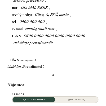
,
nar.
,
trvalý pobyt
,
tel.
,
e-mail
,
IBAN
,
+ Ďalší prenajímateľ
(ďalej len „
Prenajímateľ
")
a
Nájomca:
NÁJOMCA
FYZICKÁ OSOBA
PODNIKATEĽ