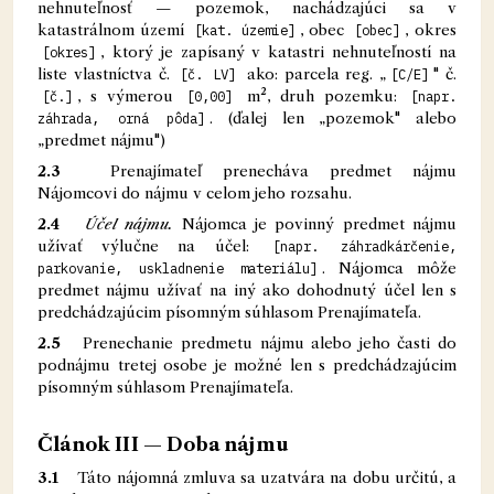
nehnuteľnosť — pozemok, nachádzajúci sa v
katastrálnom území
[kat. územie]
, obec
[obec]
, okres
[okres]
, ktorý je zapísaný v katastri nehnuteľností na
liste vlastníctva č.
[č. LV]
ako: parcela reg. „
[C/E]
" č.
[č.]
, s výmerou
[0,00]
m², druh pozemku:
[napr.
záhrada, orná pôda]
. (ďalej len „pozemok" alebo
„predmet nájmu")
2.3
Prenajímateľ prenecháva predmet nájmu
Nájomcovi do nájmu v celom jeho rozsahu.
2.4
Účel nájmu.
Nájomca je povinný predmet nájmu
užívať výlučne na účel:
[napr. záhradkárčenie,
parkovanie, uskladnenie materiálu]
. Nájomca môže
predmet nájmu užívať na iný ako dohodnutý účel len s
predchádzajúcim písomným súhlasom Prenajímateľa.
2.5
Prenechanie predmetu nájmu alebo jeho časti do
podnájmu tretej osobe je možné len s predchádzajúcim
písomným súhlasom Prenajímateľa.
Článok III — Doba nájmu
3.1
Táto nájomná zmluva sa uzatvára na dobu určitú, a