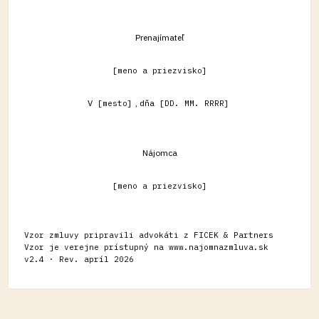
Prenajímateľ
[meno a priezvisko]
V
, dňa
[mesto]
[DD. MM. RRRR]
Nájomca
[meno a priezvisko]
Vzor zmluvy pripravili advokáti z FICEK & Partners
Vzor je verejne prístupný na www.najomnazmluva.sk
v2.4 · Rev. apríl 2026