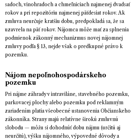
sadoch, vinohradoch a chmeľniciach najmenej dvadsať
rokov a pri repozitóriu najmenej päťdesiat rokov. Ak
zmluva neurčuje kratšiu dobu, predpokladá sa, že sa
uzavrela na päť rokov. Nájomca môže mať za splnenia
podmienok zákonný mechanizmus novej nájomnej
zmluvy podľa § 13, nejde však o predkupné právo k
pozemku.
Nájom nepoľnohospodárskeho
pozemku
Pri nájme záhrady v intraviláne, stavebného pozemku,
parkovacej plochy alebo pozemku pod reklamným
zariadením platia všeobecné ustanovenia Občianskeho
zákonníka. Strany majú relatívne širokú zmluvnú
slobodu — môžu si dohodnúť dobu nájmu (určitú aj
neurčitú), výšku nájomného, výpovedné dôvody a