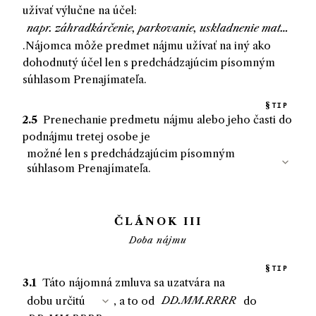
užívať výlučne na účel:
.
Nájomca
môže predmet nájmu užívať na iný ako
dohodnutý účel len s predchádzajúcim písomným
súhlasom
Prenajímateľa
.
TIP
2.5
Prenechanie predmetu nájmu alebo jeho časti do
podnájmu tretej osobe je
ČLÁNOK III
Doba nájmu
TIP
3.1
Táto nájomná zmluva sa uzatvára na
, a to od
do