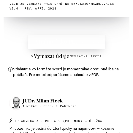
VZOR JE VEREJNE PRÍSTUPNÝ NA WWW.
NAJOMNAZMLUVA.SK
V2.4 · REV. APRÍL 2026
↓
Stiahnuť ako PDF
A4 · V2.4
✕
Vymazať údaje
NEVRATNÁ AKCIA
ⓘ
Stiahnutie vo formáte Word je momentálne dostupné iba na
počítači. Pre mobil odporúčame stiahnutie v PDF.
JUDr. Milan Ficek
ADVOKÁT · FICEK & PARTNERS
§
TIP ADVOKÁTA · BOD 6.2 (POZEMOK) — ÚDRŽBA
Pri pozemku je bežná údržba typicky
na nájomcovi
— kosenie