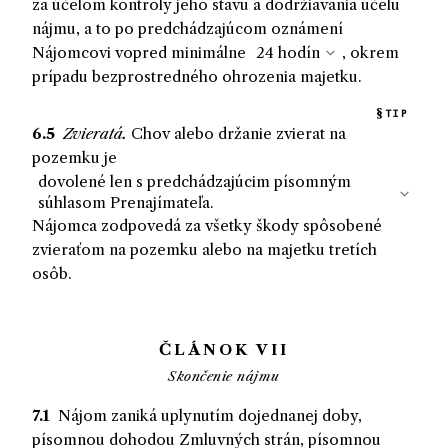
za účelom kontroly jeho stavu a dodržiavania účelu
nájmu, a to po predchádzajúcom oznámení
Nájomcovi
vopred minimálne
, okrem
prípadu bezprostredného ohrozenia majetku.
TIP
6.5
Zvieratá.
Chov alebo držanie zvierat na
pozemku je
Nájomca
zodpovedá
za všetky škody spôsobené
zvieraťom na pozemku alebo na majetku tretích
osôb.
ČLÁNOK VII
Skončenie nájmu
7.1
Nájom zaniká uplynutím dojednanej doby,
písomnou dohodou Zmluvných strán, písomnou