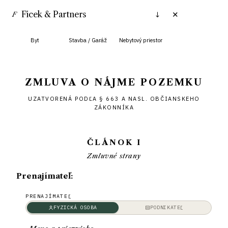
Ficek & Partners
↓
✕
F
Kontrola
Byt
Stavba / Garáž
Nebytový priestor
Pozemok
ZMLUVA O NÁJME POZEMKU
UZATVORENÁ PODĽA
§ 663 A NASL. OBČIANSKEHO
ZÁKONNÍKA
ČLÁNOK I
Zmluvné strany
Prenajímateľ:
PRENAJÍMATEĽ
FYZICKÁ OSOBA
PODNIKATEĽ