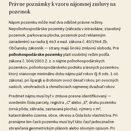
Právne poznámky k vzoru nájomnej zmluvy na
pozemok
Nájom pozemku môže mať dva odlišné právne režimy.
Nepoľnohospodárske pozemky (záhrada v intraviláne, stavebný
pozemok, parkovacia plocha, pozemok pod reklamným
zariadením) sa riadia § 663 a nasl. zákona č. 40/1964 Zb.
Občiansky zákonník — strany majú širokú zmluvnú slobodu. Pre
poľnohospodárske pozemky
platí osobitný režim podľa
zákona č. 504/2003 Z. z. o nájme poľnohospodárskych
pozemkov, poľnohospodárskeho podniku a lesných pozemkov,
ktorý stanovuje minimálnu dobu nájmu päť rokov (§ 8 ods. 1 cit.
zákona), pri špargli a drobnom ovocí desať rokov, pri ovocných
sadoch, vinohradoch a chmeľniciach najmenej dvadsať rokov.
Predmet nájmu musí byť v zmluve presne identifikovaný —
uvedením čísla parcely, registra „C" alebo „E", druhu pozemku
(orná pôda, záhrada, zastavaná plocha), výmery v m²,
katastrálneho územia, obce, okresu a čísla listu vlastníctva. Pri
prenájme len časti pozemku musí byť táto časť jednoznačne
ohraničená geometrickým plánom alebo slovným opisom. Pri