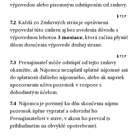
výpoveďou alebo písomným odstúpením od zmluvy.
TIP
7.2
Každá zo Zmluvných strán je oprávnená
vypovedať túto zmluvu aj bez uvedenia dôvodu s
výpovednou lehotou
3 mesiace
, ktorá začína plynúť
dňom doručenia výpovede druhej strane.
TIP
7.3
Prenajímateľ
môže
odstúpiť od tejto zmluvy
okamžite, ak
Nájomca
nezaplatil
splatné nájomné ani
do splatnosti ďalšieho nájomného, alebo ak napriek
upozorneniu
užíva
pozemok v rozpore s
dohodnutým účelom.
7.4
Nájomca
je povinný
ku dňu skončenia nájmu
pozemok úplne vypratať a odovzdať ho
Prenajímateľovi
v stave, v akom ho
prevzal
(s
prihliadnutím na obvyklé opotrebenie).