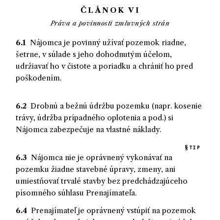
ČLÁNOK VI
Práva a povinnosti zmluvných strán
6.1
Nájomca
je povinný
užívať pozemok riadne,
šetrne, v súlade s jeho dohodnutým účelom,
udržiavať ho v čistote a poriadku a chrániť ho pred
poškodením.
TIP
6.2
Drobnú a bežnú údržbu pozemku (napr. kosenie
trávy, údržba prípadného oplotenia a pod.) si
Nájomca
zabezpečuje
na vlastné náklady.
TIP
6.3
Nájomca
nie
je oprávnený
vykonávať na
pozemku žiadne stavebné úpravy, zmeny, ani
umiestňovať trvalé stavby bez predchádzajúceho
písomného súhlasu
Prenajímateľa
.
6.4
Prenajímateľ
je oprávnený
vstúpiť na pozemok