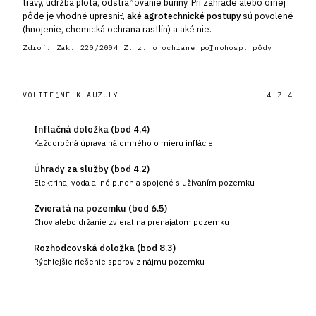
trávy, údržba plota, odstraňovanie buriny. Pri záhrade alebo ornej
pôde je vhodné upresniť,
aké agrotechnické postupy
sú povolené
(hnojenie, chemická ochrana rastlín) a aké nie.
Zdroj:
Zák. 220/2004 Z. z. o ochrane poľnohosp. pôdy
VOLITEĽNÉ KLAUZULY
4
Z
4
Inflačná doložka (bod 4.4)
Každoročná úprava nájomného o mieru inflácie
Úhrady za služby (bod 4.2)
Elektrina, voda a iné plnenia spojené s užívaním pozemku
Zvieratá na pozemku (bod 6.5)
Chov alebo držanie zvierat na prenajatom pozemku
Rozhodcovská doložka (bod 8.3)
Rýchlejšie riešenie sporov z nájmu pozemku