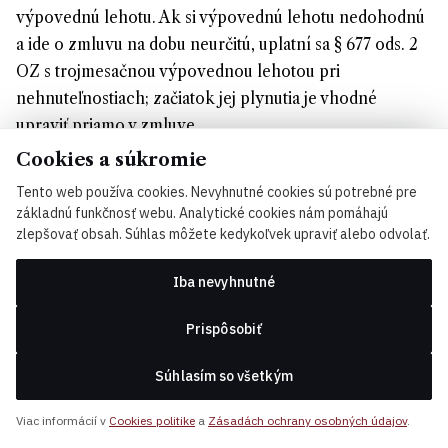
výpovednú lehotu. Ak si výpovednú lehotu nedohodnú
a ide o zmluvu na dobu neurčitú, uplatní sa § 677 ods. 2
OZ s trojmesačnou výpovednou lehotou pri
nehnuteľnostiach; začiatok jej plynutia je vhodné
upraviť priamo v zmluve.
Cookies a súkromie
Určenie predmetu nájmu
Tento web používa cookies. Nevyhnutné cookies sú potrebné pre
základnú funkčnosť webu.
Analytické cookies nám pomáhajú
Pozemok musí byť v zmluve presne identifikovaný
zlepšovať obsah. Súhlas môžete kedykoľvek upraviť alebo odvolať.
uvedením čísla parcely, registra „C" alebo „E", druhu
pozemku (orná pôda, záhrada, zastavaná plocha),
Iba nevyhnutné
výmery v m², katastrálneho územia, obce, okresu a čísla
Prispôsobiť
listu vlastníctva. Ak sa prenajíma iba časť pozemku, musí
byť táto časť jednoznačne ohraničená — buď odkazom
Súhlasím so všetkým
na geometrický plán, alebo slovným opisom s odkazom
na prírodné hranice. Pri neurčitom vymedzení
Viac informácií v
Cookies politike
a
Zásadách ochrany osobných údajov
.
predmetu nájmu je zmluva neplatná podľa § 37 ods. 1