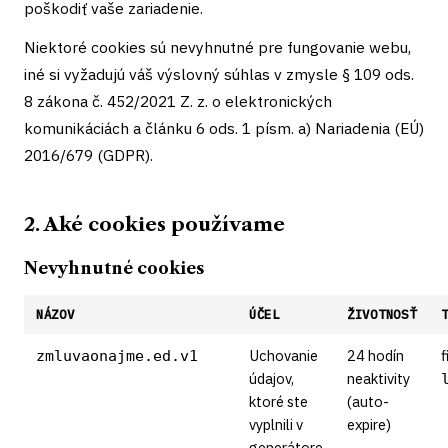
poškodiť vaše zariadenie.
Niektoré cookies sú nevyhnutné pre fungovanie webu,
iné si vyžadujú váš výslovný súhlas v zmysle § 109 ods.
8 zákona č. 452/2021 Z. z. o elektronických
komunikáciách a článku 6 ods. 1 písm. a) Nariadenia (EÚ)
2016/679 (GDPR).
2. Aké cookies používame
Nevyhnutné cookies
NÁZOV
ÚČEL
ŽIVOTNOSŤ
Uchovanie
24 hodín
f
zmluvaonajme.ed.v1
údajov,
neaktivity
ktoré ste
(auto-
vyplnili v
expire)
generátore