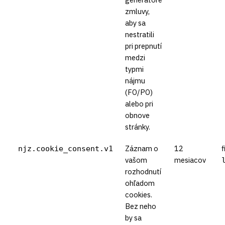
zmluvy,
aby sa
nestratili
pri prepnutí
medzi
typmi
nájmu
(FO/PO)
alebo pri
obnove
stránky.
Záznam o
12
f
njz.cookie_consent.v1
vašom
mesiacov
rozhodnutí
ohľadom
cookies.
Bez neho
by sa