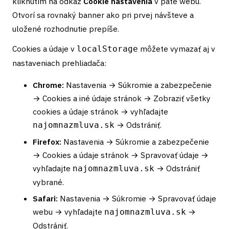
kliknutím na odkaz
Cookie nastavenia
v päte webu.
Otvorí sa rovnaký banner ako pri prvej návšteve a
uložené rozhodnutie prepíše.
Cookies a údaje v
môžete vymazať aj v
localStorage
nastaveniach prehliadača:
Chrome:
Nastavenia → Súkromie a zabezpečenie
→ Cookies a iné údaje stránok → Zobraziť všetky
cookies a údaje stránok → vyhľadajte
→ Odstrániť.
najomnazmluva.sk
Firefox:
Nastavenia → Súkromie a zabezpečenie
→ Cookies a údaje stránok → Spravovať údaje →
vyhľadajte
→ Odstrániť
najomnazmluva.sk
vybrané.
Safari:
Nastavenia → Súkromie → Spravovať údaje
webu → vyhľadajte
→
najomnazmluva.sk
Odstrániť.