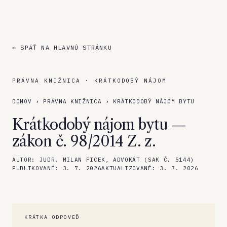
← SPÄŤ NA HLAVNÚ STRÁNKU
PRÁVNA KNIŽNICA · KRÁTKODOBÝ NÁJOM
DOMOV
›
PRÁVNA KNIŽNICA
›
KRÁTKODOBÝ NÁJOM BYTU
Krátkodobý nájom bytu —
zákon č. 98/2014 Z. z.
AUTOR:
JUDR. MILAN FICEK, ADVOKÁT (SAK Č. 5144)
PUBLIKOVANÉ:
3. 7. 2026
AKTUALIZOVANÉ:
3. 7. 2026
KRÁTKA ODPOVEĎ