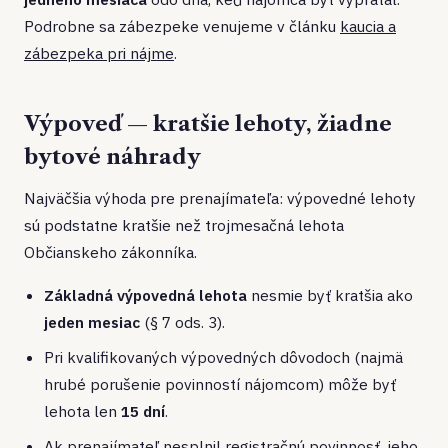
Podrobne sa zábezpeke venujeme v článku
kaucia a
zábezpeka pri nájme
.
Výpoveď — kratšie lehoty, žiadne
bytové náhrady
Najväčšia výhoda pre prenajímateľa: výpovedné lehoty
sú podstatne kratšie než trojmesačná lehota
Občianskeho zákonníka.
Základná výpovedná lehota
nesmie byť kratšia ako
jeden mesiac
(§ 7 ods. 3).
Pri kvalifikovaných výpovedných dôvodoch (najmä
hrubé porušenie povinností nájomcom) môže byť
lehota len
15 dní
.
Ak prenajímateľ nesplnil registračnú povinnosť, jeho