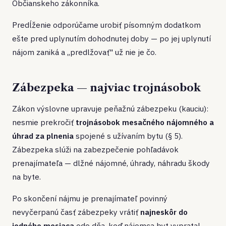
Občianskeho zákonníka.
Predĺženie odporúčame urobiť písomným dodatkom
ešte pred uplynutím dohodnutej doby — po jej uplynutí
nájom zaniká a „predlžovať" už nie je čo.
Zábezpeka — najviac trojnásobok
Zákon výslovne upravuje peňažnú zábezpeku (kauciu):
nesmie prekročiť
trojnásobok mesačného nájomného a
úhrad za plnenia
spojené s užívaním bytu (§ 5).
Zábezpeka slúži na zabezpečenie pohľadávok
prenajímateľa — dlžné nájomné, úhrady, náhradu škody
na byte.
Po skončení nájmu je prenajímateľ povinný
nevyčerpanú časť zábezpeky vrátiť
najneskôr do
jedného mesiaca
odo dňa, keď nájomca byt vypratal.