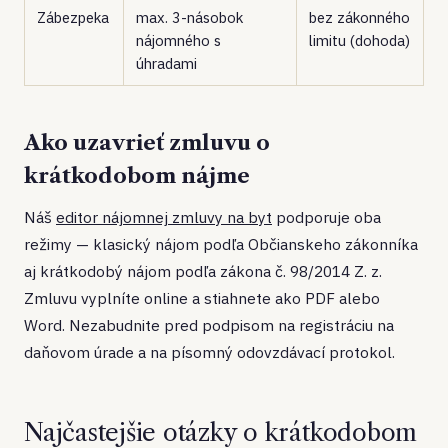
Zábezpeka
max. 3-násobok
bez zákonného
nájomného s
limitu (dohoda)
úhradami
Ako uzavrieť zmluvu o
krátkodobom nájme
Náš
editor nájomnej zmluvy na byt
podporuje oba
režimy — klasický nájom podľa Občianskeho zákonníka
aj krátkodobý nájom podľa zákona č. 98/2014 Z. z.
Zmluvu vyplníte online a stiahnete ako PDF alebo
Word. Nezabudnite pred podpisom na registráciu na
daňovom úrade a na písomný odovzdávací protokol.
Najčastejšie otázky o krátkodobom