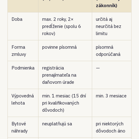
zákonník)
Doba
max. 2 roky, 2×
určitá aj
predĺženie (spolu 6
neurčitá bez
rokov)
limitu
Forma
povinne písomná
písomná
zmluvy
odporúčaná
Podmienka
registrácia
—
prenajímateľa na
daňovom úrade
Výpovedná
min. 1 mesiac (15 dní
min. 3 mesiace
lehota
pri kvalifikovaných
dôvodoch)
Bytové
neuplatňujú sa
pri niektorých
náhrady
dôvodoch áno