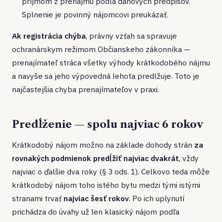
príjmom z prenájmu podľa daňových predpisov.
Splnenie je povinný nájomcovi preukázať.
Ak registrácia chýba
, právny vzťah sa spravuje
ochranárskym režimom Občianskeho zákonníka —
prenajímateľ stráca všetky výhody krátkodobého nájmu
a navyše sa jeho výpovedná lehota predlžuje. Toto je
najčastejšia chyba prenajímateľov v praxi.
Predĺženie — spolu najviac 6 rokov
Krátkodobý nájom možno na základe dohody strán
za
rovnakých podmienok predĺžiť najviac dvakrát
, vždy
najviac o ďalšie dva roky (§ 3 ods. 1). Celkovo teda môže
krátkodobý nájom toho istého bytu medzi tými istými
stranami trvať
najviac šesť rokov
. Po ich uplynutí
prichádza do úvahy už len klasický nájom podľa