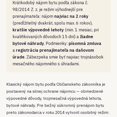
Krátkodobý nájom bytu podľa zákona č.
98/2014 Z. z. je režim výhodnejší pre
prenajímateľa: nájom
najviac na 2 roky
(predĺžiteľný dvakrát, spolu max. 6 rokov),
kratšie výpovedné lehoty
(min. 1 mesiac, pri
kvalifikovaných dôvodoch 15 dní) a
žiadne
bytové náhrady
. Podmienky:
písomná zmluva
a
registrácia prenajímateľa na daňovom
úrade
. Zábezpeka smie byť najviac trojnásobok
mesačného nájomného s úhradami.
Klasický nájom bytu podľa Občianskeho zákonníka je
postavený na silnej ochrane nájomcu — obmedzené
výpovedné dôvody, trojmesačná výpovedná lehota,
bytové náhrady. Pre bežný súkromný prenájom bytu
preto zákonodarca v roku 2014 vytvoril osobitný režim: