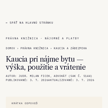
← SPÄŤ NA HLAVNÚ STRÁNKU
PRÁVNA KNIŽNICA · NÁJOMNÉ A PLATBY
DOMOV
›
PRÁVNA KNIŽNICA
›
KAUCIA A ZÁBEZPEKA
Kaucia pri nájme bytu —
výška, použitie a vrátenie
AUTOR:
JUDR. MILAN FICEK, ADVOKÁT (SAK Č. 5144)
PUBLIKOVANÉ:
3. 7. 2026
AKTUALIZOVANÉ:
3. 7. 2026
KRÁTKA ODPOVEĎ