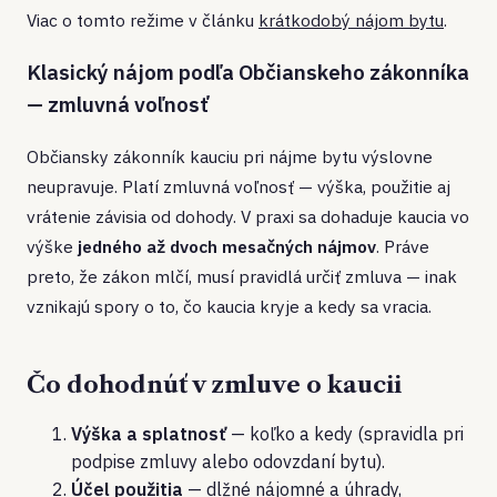
Viac o tomto režime v článku
krátkodobý nájom bytu
.
Klasický nájom podľa Občianskeho zákonníka
— zmluvná voľnosť
Občiansky zákonník kauciu pri nájme bytu výslovne
neupravuje. Platí zmluvná voľnosť — výška, použitie aj
vrátenie závisia od dohody. V praxi sa dohaduje kaucia vo
výške
jedného až dvoch mesačných nájmov
. Práve
preto, že zákon mlčí, musí pravidlá určiť zmluva — inak
vznikajú spory o to, čo kaucia kryje a kedy sa vracia.
Čo dohodnúť v zmluve o kaucii
Výška a splatnosť
— koľko a kedy (spravidla pri
podpise zmluvy alebo odovzdaní bytu).
Účel použitia
— dlžné nájomné a úhrady,