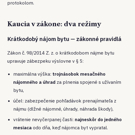
protokolom.
Kaucia v zákone: dva režimy
Krátkodobý nájom bytu — zákonné pravidlá
Zákon č. 98/2014 Z. z. o krátkodobom nájme bytu
upravuje zábezpeku výslovne v § 5:
maximálna výška:
trojnásobok mesačného
nájomného a úhrad
za plnenia spojené s užívaním
bytu,
účel: zabezpečenie pohľadávok prenajímateľa z
nájmu (dlžné nájomné, úhrady, náhrada škody),
vrátenie nevyčerpanej časti:
najneskôr do jedného
mesiaca
odo dňa, keď nájomca byt vypratal.