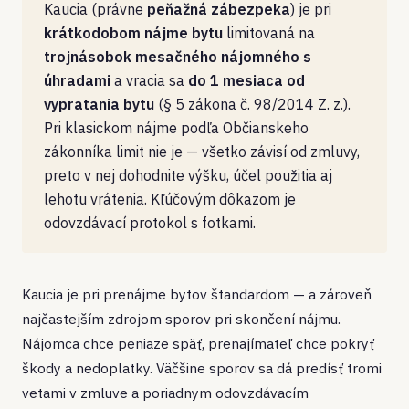
Kaucia (právne
peňažná zábezpeka
) je pri
krátkodobom nájme bytu
limitovaná na
trojnásobok mesačného nájomného s
úhradami
a vracia sa
do 1 mesiaca od
vypratania bytu
(§ 5 zákona č. 98/2014 Z. z.).
Pri klasickom nájme podľa Občianskeho
zákonníka limit nie je — všetko závisí od zmluvy,
preto v nej dohodnite výšku, účel použitia aj
lehotu vrátenia. Kľúčovým dôkazom je
odovzdávací protokol s fotkami.
Kaucia je pri prenájme bytov štandardom — a zároveň
najčastejším zdrojom sporov pri skončení nájmu.
Nájomca chce peniaze späť, prenajímateľ chce pokryť
škody a nedoplatky. Väčšine sporov sa dá predísť tromi
vetami v zmluve a poriadnym odovzdávacím