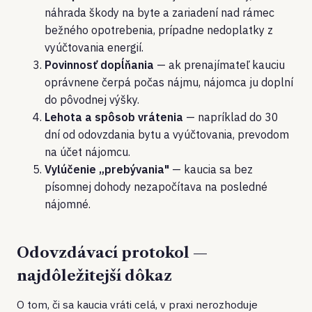
náhrada škody na byte a zariadení nad rámec
bežného opotrebenia, prípadne nedoplatky z
vyúčtovania energií.
Povinnosť dopĺňania
— ak prenajímateľ kauciu
oprávnene čerpá počas nájmu, nájomca ju doplní
do pôvodnej výšky.
Lehota a spôsob vrátenia
— napríklad do 30
dní od odovzdania bytu a vyúčtovania, prevodom
na účet nájomcu.
Vylúčenie „prebývania"
— kaucia sa bez
písomnej dohody nezapočítava na posledné
nájomné.
Odovzdávací protokol —
najdôležitejší dôkaz
O tom, či sa kaucia vráti celá, v praxi nerozhoduje