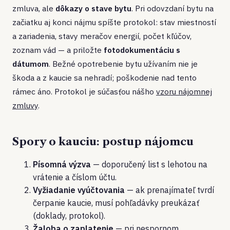
zmluva, ale
dôkazy o stave bytu
. Pri odovzdaní bytu na
začiatku aj konci nájmu spíšte protokol: stav miestností
a zariadenia, stavy meračov energií, počet kľúčov,
zoznam vád — a priložte
fotodokumentáciu s
dátumom
. Bežné opotrebenie bytu užívaním nie je
škoda a z kaucie sa nehradí; poškodenie nad tento
rámec áno. Protokol je súčasťou nášho
vzoru nájomnej
zmluvy
.
Spory o kauciu: postup nájomcu
Písomná výzva
— doporučený list s lehotou na
vrátenie a číslom účtu.
Vyžiadanie vyúčtovania
— ak prenajímateľ tvrdí
čerpanie kaucie, musí pohľadávky preukázať
(doklady, protokol).
Žaloba o zaplatenie
— pri nespornom